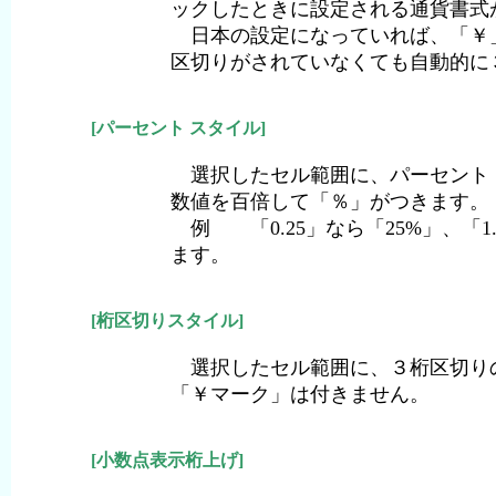
ックしたときに設定される通貨書式
日本
の
設定
になっていれば、「￥
区切
りがされていなくても
自動的
に
[パーセント スタイル]
数値
を
百
倍
して「％」がつきます。
例
「0.25」なら「25%」、「1.
ます。
[桁区切りスタイル]
選択したセル範囲に、３桁区切り
「￥マーク」は
付
きません。
[小数点表示桁上げ]