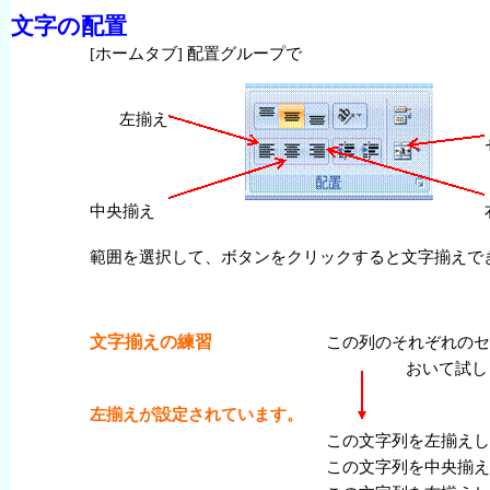
文字
の
配置
[ホームタブ]
配置
グループで
左揃
え
中央
揃
え
範囲
を
選択
して、ボタンをクリックすると
文字
揃
えで
文字
揃
えの
練習
この
列
のそれぞれのセ
おいて試し
左揃
えが
設定
されています。
この
文字列
を
左揃
えし
この
文字列
を
中央
揃
え