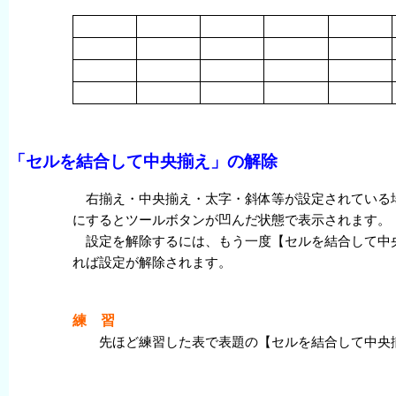
「セルを
結合
して
中央
揃
え」の
解除
右揃え・
中央
揃
え
・
太字
・
斜体
等
が
設定
されている
にするとツールボタンが
凹
んだ
状態
で
表示
されます。
設定
を
解除
するには、
もう一度
【セルを結合して中
れば
設定
が
解除
されます。
練 習
先
ほど
練習
した
表
で
表題
の【セルを結合して中央