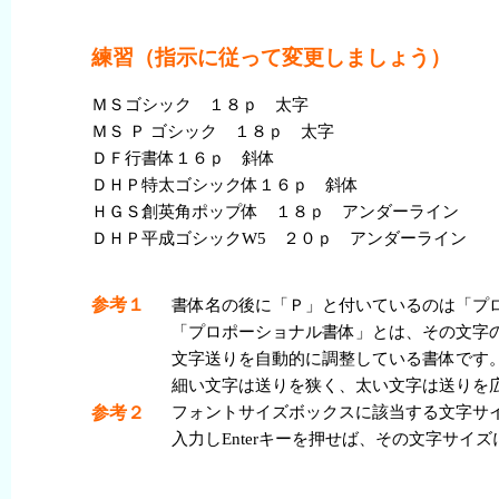
練習
（
指示
に
従
って
変更
しましょう）
ＭＳゴシック １８ｐ
太字
ＭＳ Ｐ ゴシック １８ｐ
太字
ＤＦ
行書体
１６ｐ
斜体
ＤＨＰ
特
太
ゴシック
体
１６ｐ
斜体
ＨＧＳ
創
英
角
ポップ
体
１８ｐ アンダーライン
ＤＨＰ
平成
ゴシックW5 ２０ｐ アンダーライン
参考
１
書体
名
の
後
に「Ｐ」と
付
いているのは「プ
「プロポーショナル
書体
」とは、その
文字
文字
送
りを
自動的
に
調整
している
書体
です
細
い
文字
は
送
りを
狭
く、
太
い
文字
は
送
りを
参考
２
フォントサイズボックスに
該当
する
文字
サ
入力
しEnterキーを
押
せば、その
文字
サイズ