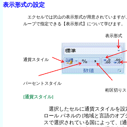
表示
形式
の
設定
エクセルでは
沢山
の
表示
形式
が
用意
されていますが
ループで
指定
できる【
表示
形式
】について
学
びます。
表示
形式
通貨
スタイル
パーセントスタイル
桁
区切
りス
[通貨スタイル]
選択したセルに通貨スタイルを設定します。
ロール パネルの [
地域
と
言語
のオプシ
スで選択されている国によって、[通