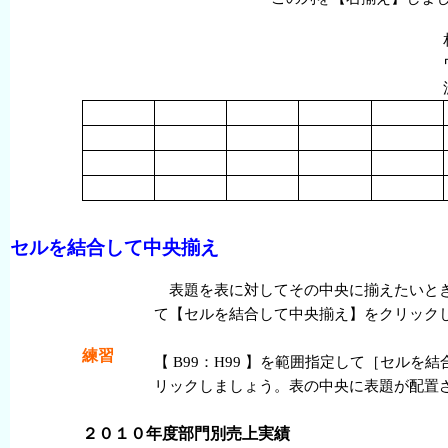
セルを
結合
して
中央
揃
え
表題を
表
に
対
してその
中央
に
揃
えたいと
て【セルを
結合
して
中央
揃
え】をクリック
練習
【 B99：H99 】を
範囲
指定
して［セルを
結
リックしましょう。
表
の
中央
に
表題
が
配置
２０１０
年度
部門別
売上
実績