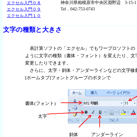
神奈川県相模原市中央区淵野辺 3-15-1
エクセル入門０８
Tel．042-753-0743
エクセル入門０９
エクセル入門１０
文字
の種類と
大
きさ
表計算
ソフトの「エクセル」でもワープロソフトの
ように
文字
の
種類
（
書体
・フォント）を
変
えたり、
文
変更
したりできます。
さらに、太字・
斜体
・アンダーラインなどの
文字
修
[ホームタブ]フォントグループのボタンで
書体
(フォント)
太字
斜体
アンダーライン