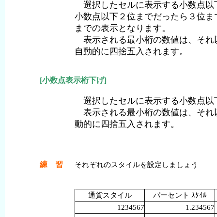
選択したセルに表示する小数点以
小数点
以下
２
位
までだったら３
位
ま
までの
表示
となります。
表示
される
最小桁
の
数値
は、それ
自動的
に
四捨五入
されます。
[小数点表示桁下げ]
選択したセルに表示する小数点以
表示される最小桁の数値は、それ
動的に四捨五入されます。
練 習
それぞれのスタイルを
設定
しましょう
通貨スタイル
パーセント ｽﾀｲﾙ
1234567
1.234567