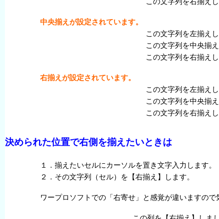
この
文字列
を
右
揃
えし
中央
揃
えが
設定
されています。
この
文字列
を
左揃
えし
この
文字列
を
中央
揃
え
この
文字列
を
右
揃
えし
右
揃
えが
設定
されています。
この
文字列
を
左揃
えし
この
文字列
を
中央
揃
え
この
文字列
を
右
揃
えし
決
められた
位置
で
右側
を
揃
えたいときは
１．
揃
えたいセルにカーソルを
置
き
文字
入力
します。
２．その
文字列
（セル）を【
右揃
え】します。
ワープロソフトでの「
右寄せ」
と
感覚
が
違
いますので
この
列
を【
右揃
え】しま