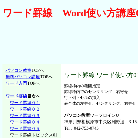
ワード罫線 Word使い方講座
パソコン教室
TOPへ
ワード罫線 ワード使い方0
無料パソコン講座
TOPへ
ワード入門
TOPへ
罫線枠内の範囲指定
罫線枠内でのセンタリング、右寄せ
ワード罫線
目次へ
行・列・セルの挿入
ワード罫線０１
表全体の左寄せ、センタリング、右寄せ
ワード罫線０２
パソコン教室
ワープロインU
ワード罫線０３
神奈川県相模原市中央区淵野辺 3-15-
ワード罫線０４
Tel．042-753-0743
ワード罫線０５
ワード罫線トピックス01