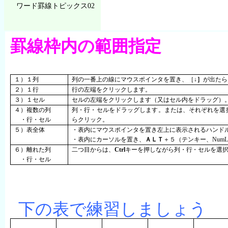
ワード罫線トピックス02
罫線枠内の範囲指定
１）１列
列の一番上の線にマウスポインタを置き、［
↓］
が出たら
２）１行
行の左端をクリックします。
３）１セル
セルの左端をクリックします（又はセル内をドラッグ）
４）複数の列
列・行・セルをドラッグします。または、それぞれを選
・行・セル
らクリック。
５）表全体
・表内にマウスポインタを置き左上に表示されるハンド
・表内にカーソルを置き、
ＡＬＴ
＋５（テンキー、
NumL
６）離れた列
二つ目からは、
Ctrl
キーを押しながら列・行・セルを選
・行・セル
下の表で練習しましょう