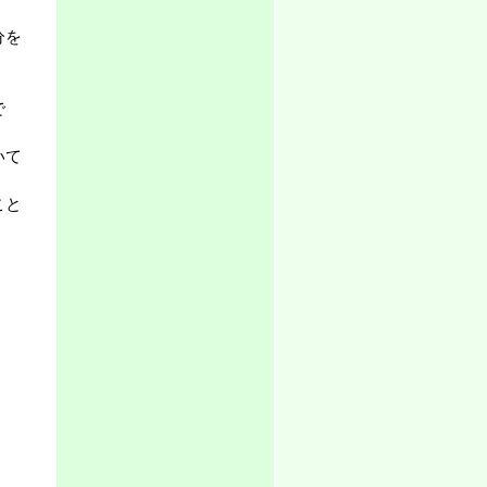
分を
で
いて
こと