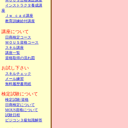
ＭＯＵＳ
合格保証講座
インストラクタ
養成講
座
Ｊｗ_ｃａｄ講座
教育訓練給付講座
講座について
日商検定コース
ＭＯＵＳ
資格コース
スキル講座
講座一覧
資格取得の流れ図
お試し下さい
スキルチェック
メール練習
無料履歴書用紙
検定試験について
検定試験/資格
日商検定について
MOUS資格について
試験日程
ビジコン３級知識解答