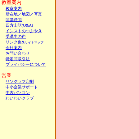
教室案内
教室案内
所在地／地図／写真
開講時間
四方山話(Q&A)
インストのつぶやき
受講生の声
リンク集&
サイトマップ
会社案内
お問い合わせ
特定商取引法
プライバシーについて
営業
リソグラフ印刷
中小企業サポート
中古パソコン
わいわいクラブ