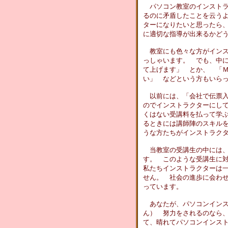
パソコン教室のインストラ
るのに矛盾したことを云う
ターになりたいと思ったら
に適切な指導が出来るかど
教室にも色々な方がインス
っしゃいます。 でも、中
て上げます」 とか、 「
い」 などという方もいら
以前には、「会社で伝票入
のでインストラクターにし
くはない受講料を払って学
るときには講師陣のスキル
うな方たちがインストラク
当教室の受講生の中には、
す。 このような受講生に
私たちインストラクターは
せん。 社会の進歩に会わ
っています。
あなたが、パソコンインス
ん） 努力をされるのなら
て、晴れてパソコンインス