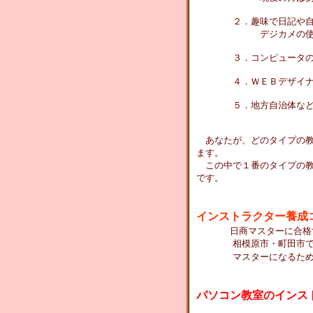
２．趣味で日記や自分史
デジカメの使い方や・
３．コンピュータの専門
４．ＷＥＢデザイナー・
５．地方自治体などが公
あなたが、どのタイプの教
ます。
この中で１番のタイプの教
です。
インストラクター養成
日商マスターに合格
相模原市・町田市で、日
マスターになるための実
パソコン教室のインス