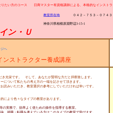
なりたい方のコース 日商マスター有資格講師による、本格的なインストラ
教室所在地
０４２－７５３－０７４３
神奈川県相模原淵野辺3-15-1
イン・Ｕ
ージへ
インストラクター養成講座
だき光栄です。 そして、あなたが賢明な方だと拝察致します。
について私たちの考え方の一端を記させて頂きます。
読みいただき、教室選択の参考にしていただければ幸いです。
目的により色々なタイプの教室があります。
等の実務で、効率よく使ための操作を指導する教室。
・転職を考えている方はこのタイプの教室で学びます。