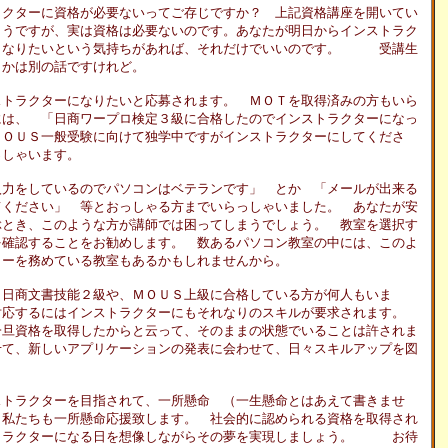
クターに資格が必要ないってご存じですか？ 上記資格講座を開いてい
ようですが、実は資格は必要ないのです。あなたが明日からインストラク
、なりたいという気持ちがあれば、それだけでいいのです。 受講生
うかは別の話ですけれど。
トラクターになりたいと応募されます。 ＭＯＴを取得済みの方もいら
には、 「日商ワープロ検定３級に合格したのでインストラクターになっ
ＭＯＵＳ一般受験に向けて独学中ですがインストラクターにしてくださ
っしゃいます。
力をしているのでパソコンはベテランです」 とか 「メールが出来る
てください」 等とおっしゃる方までいらっしゃいました。 あなたが安
ぶとき、このような方が講師では困ってしまうでしょう。 教室を選択す
を確認することをお勧めします。 数あるパソコン教室の中には、このよ
ターを務めている教室もあるかもしれませんから。
日商文書技能２級や、ＭＯＵＳ上級に合格している方が何人もいま
対応するにはインストラクターにもそれなりのスキルが要求されます。
一旦資格を取得したからと云って、そのままの状態でいることは許されま
せて、新しいアプリケーションの発表に会わせて、日々スキルアップを図
トラクターを目指されて、一所懸命 （一生懸命とはあえて書きませ
、私たちも一所懸命応援致します。 社会的に認められる資格を取得され
トラクターになる日を想像しながらその夢を実現しましょう。 お待