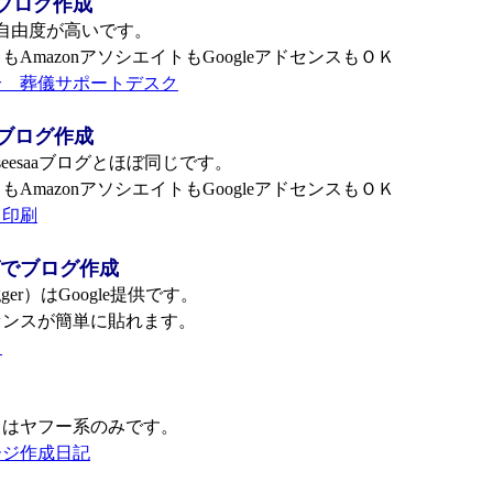
でブログ作成
は自由度が高いです。
mazonアソシエイトもGoogleアドセンスもＯＫ
介 葬儀サポートデスク
グでブログ作成
seesaaブログとほぼ同じです。
mazonアソシエイトもGoogleアドセンスもＯＫ
フ印刷
でブログ作成
er）はGoogle提供です。
ンスが簡単に貼れます。
ら
はヤフー系のみです。
ージ作成日記