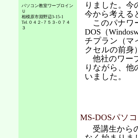
りました。今
パソコン教室ワープロイン
Ｕ
今から考える
相模原市淵野辺3-15-1
このパナワー
Tel.０４２-７５３-０７４
３
DOS（Win
チプラン（マ
クセルの前身
他社のワープ
りながら、他
いました。
MS-DOSパソ
受講生からの
なく始まりま